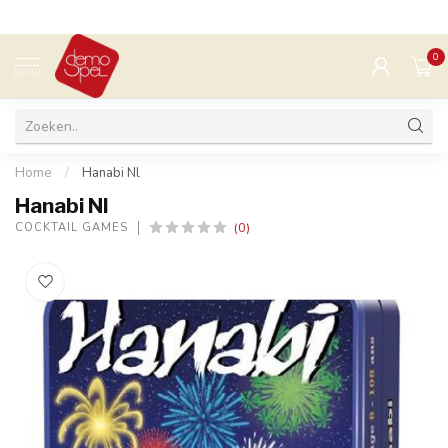
0
MENU
Home
/
Hanabi Nl
Hanabi Nl
(0)
COCKTAIL GAMES