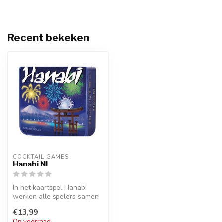
Recent bekeken
COCKTAIL GAMES
Hanabi Nl
In het kaartspel Hanabi
werken alle spelers samen
om een prachtig vuurwerk
€13,99
te ma...
Op voorraad