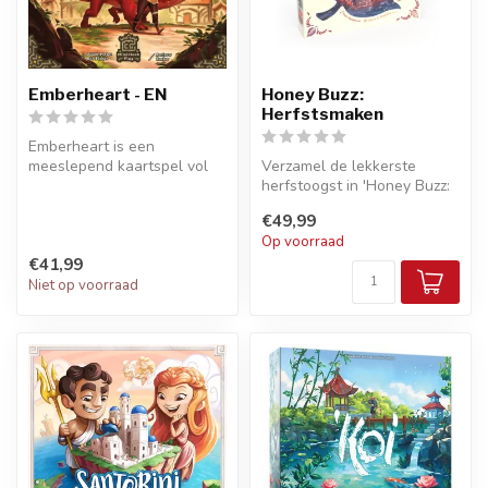
Emberheart - EN
Honey Buzz:
Herfstsmaken
Emberheart is een
meeslepend kaartspel vol
Verzamel de lekkerste
strategie en vuur, waarbij je
herfstoogst in 'Honey Buzz:
jouw te...
Herfstsmaken', een gezellig
€49,99
ka...
Op voorraad
€41,99
Niet op voorraad