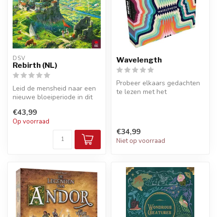
DSV
Wavelength
Rebirth (NL)
Probeer elkaars gedachten
Leid de mensheid naar een
te lezen met het
nieuwe bloeiperiode in dit
telepatische partyspel
epische worker placement
Wavelength!
€43,99
st...
Op voorraad
€34,99
Niet op voorraad