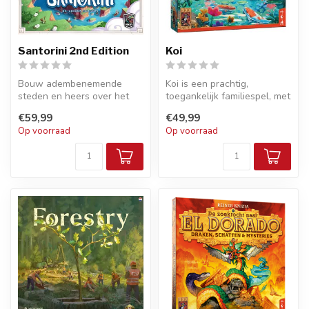
Santorini 2nd Edition
Koi
Bouw adembenemende
Koi is een prachtig,
steden en heers over het
toegankelijk familiespel, met
eiland Santorini! Santorini
een gezonde hoeveelheid
€59,99
€49,99
2nd Edit...
tacti...
Op voorraad
Op voorraad