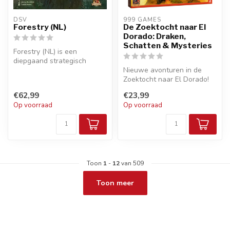
DSV
999 GAMES
Forestry (NL)
De Zoektocht naar El
Dorado: Draken,
Schatten & Mysteries
Forestry (NL) is een
diepgaand strategisch
bordspel waarin je de
Nieuwe avonturen in de
uitdaging aanga...
Zoektocht naar El Dorado!
Deze uitbreiding bevat 3
€62,99
€23,99
module...
Op voorraad
Op voorraad
Toon
1
-
12
van 509
Toon meer