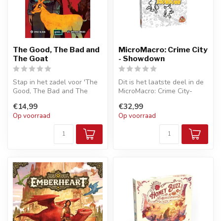
The Good, The Bad and
MicroMacro: Crime City
The Goat
- Showdown
Stap in het zadel voor 'The
Dit is het laatste deel in de
Good, The Bad and The
MicroMacro: Crime City-
Goat', een hilarisch
serie. Duik voor de laatste...
€14,99
€32,99
kaartspel...
Op voorraad
Op voorraad