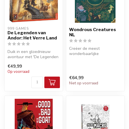
999 GAMES
Wondrous Creatures
De Legenden van
NL
Andor: Het Verre Land
Creëer de meest
Duik in een gloednieuw
wonderbaarlijke
avontuur met 'De Legenden
ecosystemen op je eiland in
van Andor: Het Verre Land'!
'Wondrous Creatures ...
€49,99
Dez...
Op voorraad
€64,99
Niet op voorraad