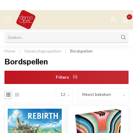
0
MENU
Home
/
Gezelschapsspellen
/
Bordspellen
Bordspellen
Filters