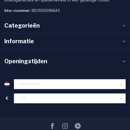
Boardgamecafé en spellenwinkel in één gezellige combi!
btw-nummer:
BE0550596645
Categorieën
Informatie
Openingstijden
€