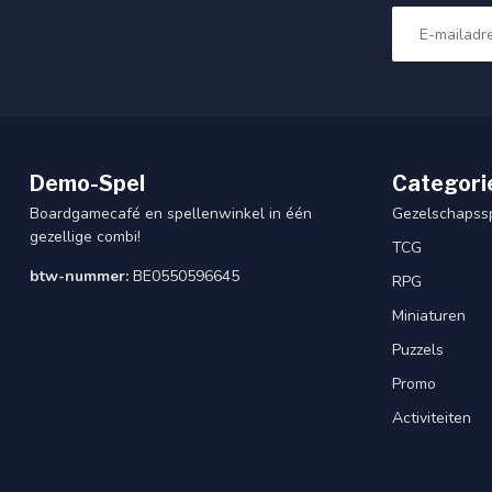
Demo-Spel
Categori
Boardgamecafé en spellenwinkel in één
Gezelschapss
gezellige combi!
TCG
btw-nummer:
BE0550596645
RPG
Miniaturen
Puzzels
Promo
Activiteiten