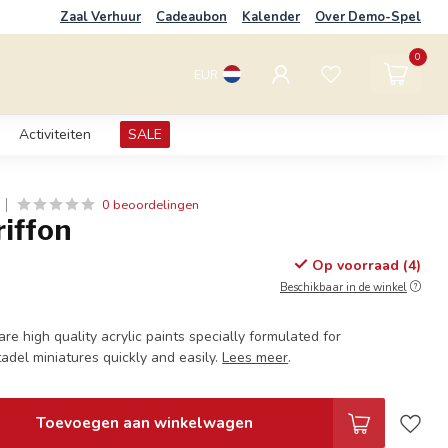
Zaal Verhuur
Cadeaubon
Kalender
Over Demo-Spel
0
EUR
Activiteiten
SALE
0 beoordelingen
iffon
Op voorraad (4)
Beschikbaar in de winkel
are high quality acrylic paints specially formulated for
adel miniatures quickly and easily.
Lees meer
.
Toevoegen aan winkelwagen