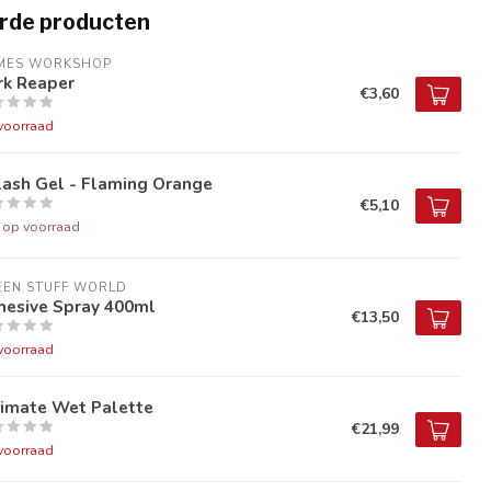
rde producten
MES WORKSHOP
rk Reaper
€3,60
voorraad
lash Gel - Flaming Orange
€5,10
t op voorraad
EEN STUFF WORLD
hesive Spray 400ml
€13,50
voorraad
timate Wet Palette
€21,99
voorraad