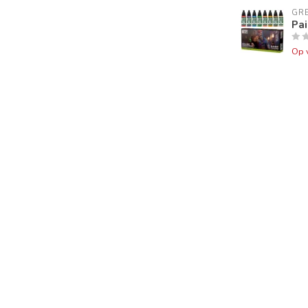
GR
Pai
Op 