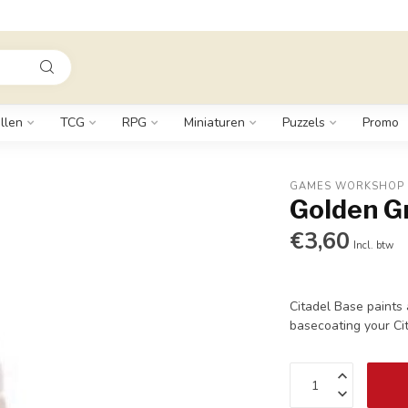
llen
TCG
RPG
Miniaturen
Puzzels
Promo
GAMES WORKSHOP
Golden Gr
€3,60
Incl. btw
Citadel Base paints 
basecoating your Cit