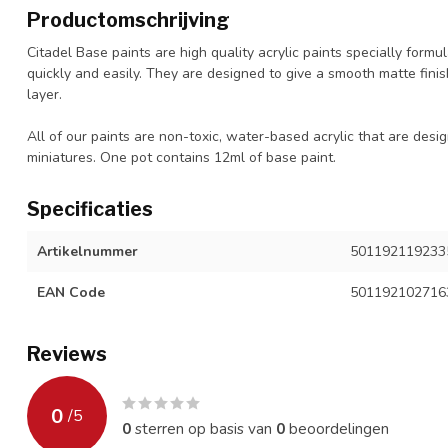
Productomschrijving
Citadel Base paints are high quality acrylic paints specially form
quickly and easily. They are designed to give a smooth matte fini
layer.
All of our paints are non-toxic, water-based acrylic that are desig
miniatures. One pot contains 12ml of base paint.
Specificaties
Artikelnummer
501192119233
EAN Code
501192102716
Reviews
0
/
5
0
sterren op basis van
0
beoordelingen