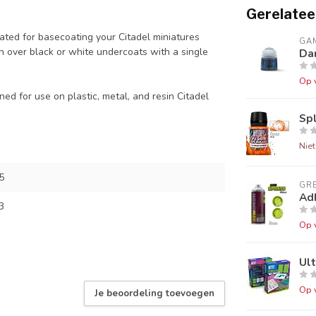
Gerelatee
ulated for basecoating your Citadel miniatures
GA
sh over black or white undercoats with a single
Da
Op 
ned for use on plastic, metal, and resin Citadel
Sp
Nie
5
GR
Ad
3
Op 
Ul
Op 
Je beoordeling toevoegen