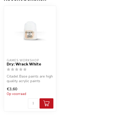
GAMES WORKSHOP
Dry: Wrack White
Citadel Base paints are high
quality acrylic paints
specially formulated for
€3,60
bas...
Op voorraad