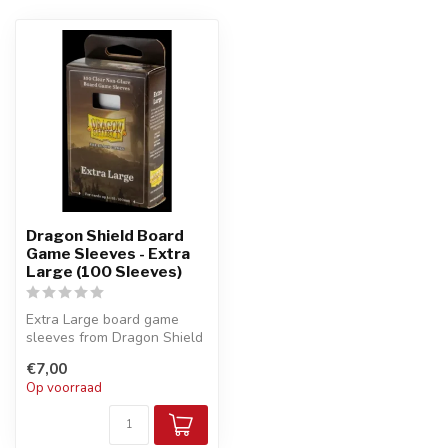
Dragon Shield Board
Game Sleeves - Extra
Large (100 Sleeves)
Extra Large board game
sleeves from Dragon Shield
are great for games like 7
€7,00
Won...
Op voorraad