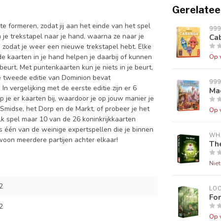
Gerelatee
te formeren, zodat jij aan het einde van het spel
99
 je trekstapel naar je hand, waarna ze naar je
Ca
l, zodat je weer een nieuwe trekstapel hebt. Elke
e kaarten in je hand helpen je daarbij of kunnen
Op 
eurt. Met puntenkaarten kun je niets in je beurt,
ze tweede editie van Dominion bevat
99
n vergelijking met de eerste editie zijn er 6
Mac
 je er kaarten bij, waardoor je op jouw manier je
Smidse, het Dorp en de Markt, of probeer je het
Op 
lk spel maar 10 van de 26 koninkrijkkaarten
s één van de weinige expertspellen die je binnen
WH
ewoon meerdere partijen achter elkaar!
Th
Nie
2
LO
For
2
Op 