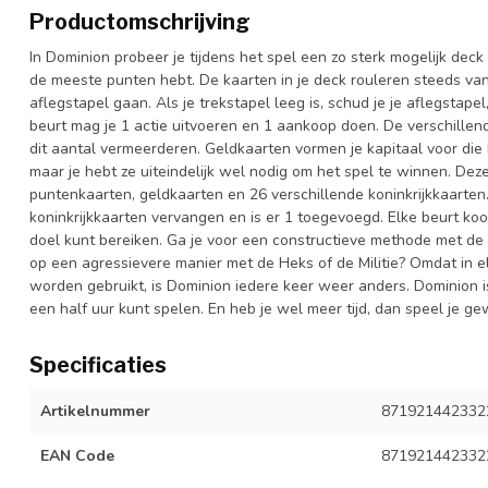
Productomschrijving
In Dominion probeer je tijdens het spel een zo sterk mogelijk deck 
de meeste punten hebt. De kaarten in je deck rouleren steeds van
aflegstapel gaan. Als je trekstapel leeg is, schud je je aflegstape
beurt mag je 1 actie uitvoeren en 1 aankoop doen. De verschillend
dit aantal vermeerderen. Geldkaarten vormen je kapitaal voor die b
maar je hebt ze uiteindelijk wel nodig om het spel te winnen. De
puntenkaarten, geldkaarten en 26 verschillende koninkrijkkaarten. I
koninkrijkkaarten vervangen en is er 1 toegevoegd. Elke beurt koop
doel kunt bereiken. Ga je voor een constructieve methode met de 
op een agressievere manier met de Heks of de Militie? Omdat in e
worden gebruikt, is Dominion iedere keer weer anders. Dominion i
een half uur kunt spelen. En heb je wel meer tijd, dan speel je g
Specificaties
Artikelnummer
871921442332
EAN Code
871921442332