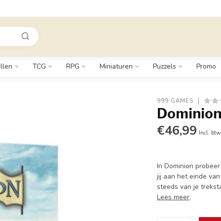
llen
TCG
RPG
Miniaturen
Puzzels
Promo
999 GAMES
Dominion
€46,99
Incl. btw
In Dominion probeer 
jij aan het einde va
steeds van je trekst
Lees meer
.