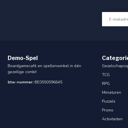
Demo-Spel
Categori
Boardgamecafé en spellenwinkel in één
Gezelschapss
gezellige combi!
TCG
btw-nummer:
BE0550596645
RPG
Miniaturen
Puzzels
Promo
Activiteiten