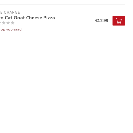
UE ORANGE
co Cat Goat Cheese Pizza
€12,99
t op voorraad