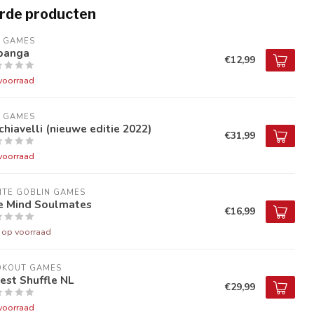
rde producten
9 GAMES
banga
€12,99
voorraad
9 GAMES
hiavelli (nieuwe editie 2022)
€31,99
voorraad
ITE GOBLIN GAMES
e Mind Soulmates
€16,99
t op voorraad
OKOUT GAMES
est Shuffle NL
€29,99
voorraad