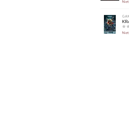
Nie
GA
KR
Nie