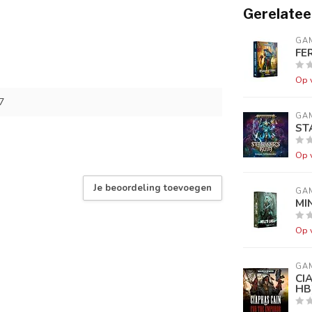
Gerelatee
GA
FE
Op 
7
GA
ST
Op 
Je beoordeling toevoegen
GA
MI
Op 
GA
CI
HB