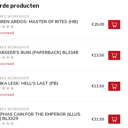
rde producten
MES WORKSHOP
RREN AREIOS: MASTER OF RITES (HB)
€25,00
voorraad
MES WORKSHOP
ARSEER'S RUIN (PAPERBACK) BL3348
€13,50
voorraad
MES WORKSHOP
NKA LESK: HELL'S LAST (PB)
€13,50
voorraad
MES WORKSHOP
APHAS CAIN:FOR THE EMPEROR (ILLUS.
) BL3329
€31,50