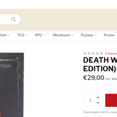
llen
TCG
RPG
Miniaturen
Puzzels
Promo
0 beoo
DEATH W
EDITION)
€29,00
Incl. btw
Toevoegen om te verge