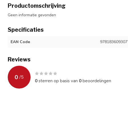
Productomschrijving
Geen informatie gevonden
Specificaties
EAN Code
978183609307
Reviews
0
/
5
0
sterren op basis van
0
beoordelingen