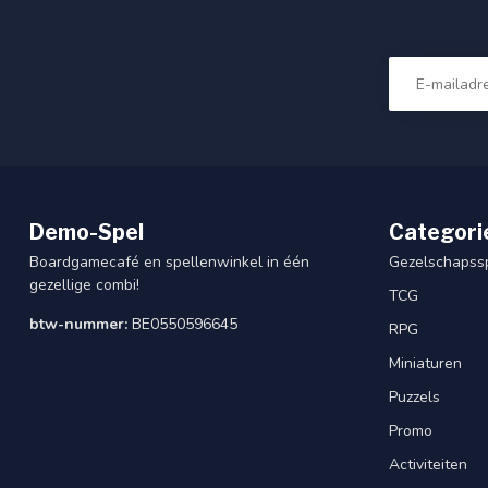
Demo-Spel
Categori
Boardgamecafé en spellenwinkel in één
Gezelschapss
gezellige combi!
TCG
btw-nummer:
BE0550596645
RPG
Miniaturen
Puzzels
Promo
Activiteiten