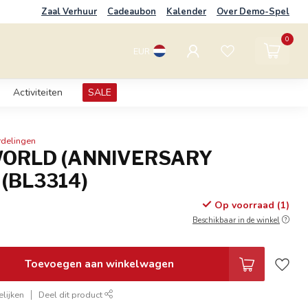
Zaal Verhuur
Cadeaubon
Kalender
Over Demo-Spel
0
EUR
Activiteiten
SALE
rdelingen
ORLD (ANNIVERSARY
 (BL3314)
Op voorraad (1)
Beschikbaar in de winkel
Toevoegen aan winkelwagen
lijken
Deel dit product