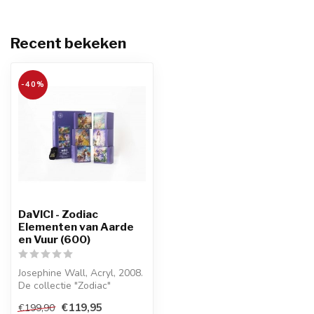
Recent bekeken
-40%
DaVICI - Zodiac
Elementen van Aarde
en Vuur (600)
Josephine Wall, Acryl, 2008.
De collectie "Zodiac"
verbeeldt de kosmische
€119,95
€199,90
sterr...