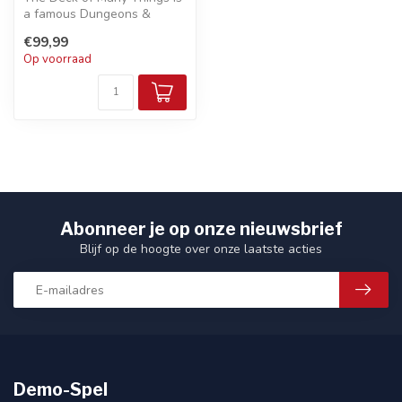
a famous Dungeons &
Dragons magic item whose
€99,99
effects ...
Op voorraad
Abonneer je op onze nieuwsbrief
Blijf op de hoogte over onze laatste acties
Demo-Spel