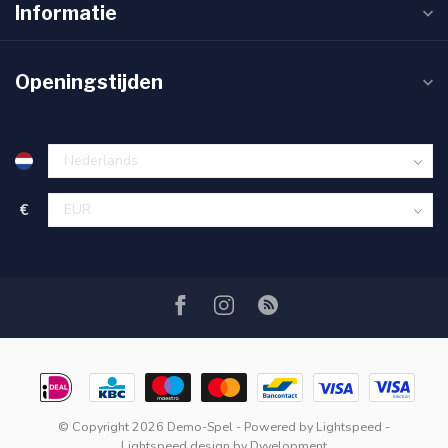
Informatie
Openingstijden
€
© Copyright 2026 Demo-Spel
- Powered by
Lightspeed
-
Lightspeed design
by
Dyvelopment