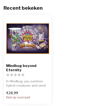
Recent bekeken
Mindbug beyond
Eternity
In Mindbug, you summon
hybrid creatures and send
them to battle against your
€26,99
opp...
Niet op voorraad