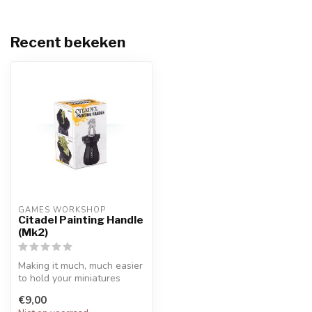
Recent bekeken
GAMES WORKSHOP
Citadel Painting Handle
(Mk2)
Making it much, much easier
to hold your miniatures
securely while painting
€9,00
them...