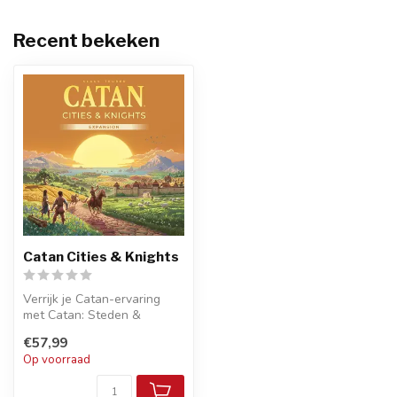
Recent bekeken
Catan Cities & Knights
Verrijk je Catan-ervaring
met Catan: Steden &
Ridders (Cities & Knights)!
€57,99
Verded...
Op voorraad