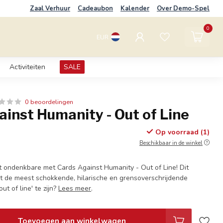
Zaal Verhuur
Cadeaubon
Kalender
Over Demo-Spel
0
EUR
Activiteiten
SALE
0 beoordelingen
inst Humanity - Out of Line
Op voorraad (1)
Beschikbaar in de winkel
et ondenkbare met Cards Against Humanity - Out of Line! Dit
t de meest schokkende, hilarische en grensoverschrijdende
out of line' te zijn?
Lees meer
.
Toevoegen aan winkelwagen