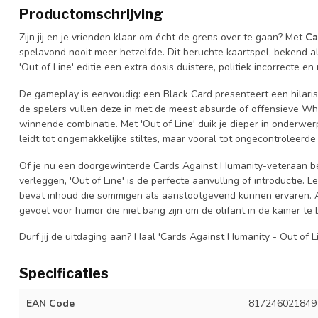
Productomschrijving
Zijn jij en je vrienden klaar om écht de grens over te gaan? Met
Ca
spelavond nooit meer hetzelfde. Dit beruchte kaartspel, bekend als
'Out of Line' editie een extra dosis duistere, politiek incorrecte e
De gameplay is eenvoudig: een Black Card presenteert een hilaris
de spelers vullen deze in met de meest absurde of offensieve Whi
winnende combinatie. Met 'Out of Line' duik je dieper in onderwe
leidt tot ongemakkelijke stiltes, maar vooral tot ongecontroleerde
Of je nu een doorgewinterde Cards Against Humanity-veteraan be
verleggen, 'Out of Line' is de perfecte aanvulling of introductie. Let
bevat inhoud die sommigen als aanstootgevend kunnen ervaren. 
gevoel voor humor die niet bang zijn om de olifant in de kamer te
Durf jij de uitdaging aan? Haal 'Cards Against Humanity - Out of L
Specificaties
EAN Code
817246021849