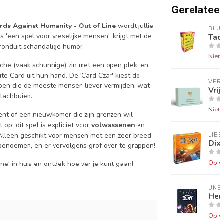
Gerelatee
rds Against Humanity - Out of Line
wordt jullie
BL
 'een spel voor vreselijke mensen', krijgt met de
Ta
n ronduit schandalige humor.
Nie
che (vaak schunnige) zin met een open plek, en
te Card uit hun hand. De 'Card Czar' kiest de
VER
rpen die de meeste mensen liever vermijden, wat
Vri
 lachbuien.
Nie
nt of een nieuwkomer die zijn grenzen wil
 op: dit spel is expliciet voor
volwassenen
en
Alleen geschikt voor mensen met een zeer breed
LIB
Dix
 benoemen, en er vervolgens grof over te grappen!
Op 
ine' in huis en ontdek hoe ver je kunt gaan!
UN
Her
Op 