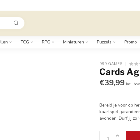
llen
TCG
RPG
Miniaturen
Puzzels
Promo
999 GAMES
Cards Aga
€39,99
Incl. btw
Bereid je voor op h
kaartspel garandeer
avonden. Durf jij zo '