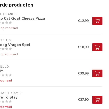
rde producten
UE ORANGE
co Cat Goat Cheese Pizza
€12,99
t op voorraad
TELLIS
jdag Vragen Spel
€18,99
t op voorraad
ELLUD
it
€39,99
voorraad
STABLE GAMES
e To Slay
€27,90
voorraad