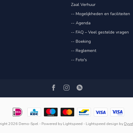
Zaal Verhuur
-- Mogelijkheden en faciliteiten
-- Agenda
-- FAQ – Veel gestelde vragen
-- Boeking
-- Reglement
-- Foto's
right 2026 Demo-Spel
- Powered by
Lightspeed
-
Lightspeed design
by
Dyve