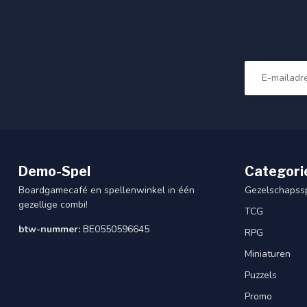
Demo-Spel
Categori
Boardgamecafé en spellenwinkel in één
Gezelschapss
gezellige combi!
TCG
btw-nummer:
BE0550596645
RPG
Miniaturen
Puzzels
Promo