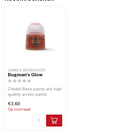
GAMES WORKSHOP
Bugman's Glow
Citadel Base paints are high
quality acrylic paints
specially formulated for
€3,60
bas...
Op voorraad