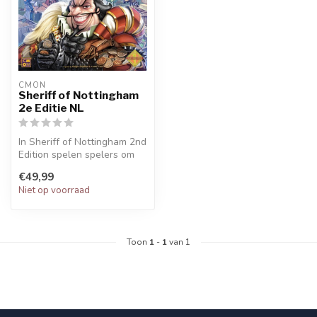
CMON
Sheriff of Nottingham
2e Editie NL
In Sheriff of Nottingham 2nd
Edition spelen spelers om
de beurt de Sheriff, op z...
€49,99
Niet op voorraad
Toon
1
-
1
van 1