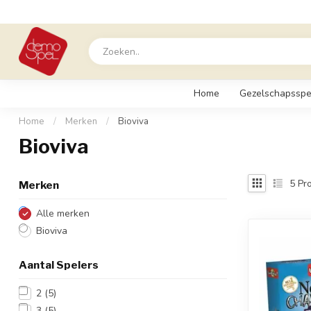
Home
Gezelschapsspe
Home
/
Merken
/
Bioviva
Bioviva
5
Pro
Merken
Alle merken
Bioviva
Aantal Spelers
2
(5)
3
(5)