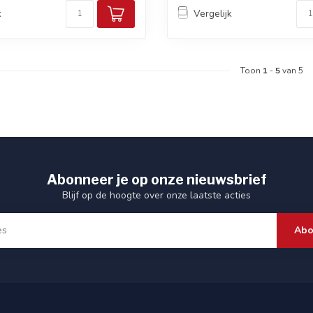
k
Vergelijk
Toon
1
-
5
van 5
Abonneer je op onze nieuwsbrief
Blijf op de hoogte over onze laatste acties
Abo