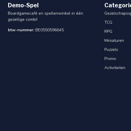
Demo-Spel
Categori
Boardgamecafé en spellenwinkel in één
Gezelschapss
gezellige combi!
TCG
btw-nummer:
BE0550596645
RPG
Miniaturen
Puzzels
Promo
Activiteiten