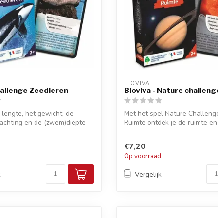
BIOVIVA
allenge Zeedieren
Bioviva - Nature challen
e lengte, het gewicht, de
Met het spel Nature Challeng
achting en de (zwem)diepte
Ruimte ontdek je de ruimte e
buiten...
€7,20
d
Op voorraad
k
Vergelijk