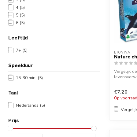
4
(5)
5
(5)
6
(5)
Leeftijd
7+
(5)
BIOVIVA
Nature ch
Speelduur
Vergelijk d
levensverw
15-30 min.
(5)
van de...
€7,20
Taal
Op voorraa
Nederlands
(5)
Vergelij
Prijs