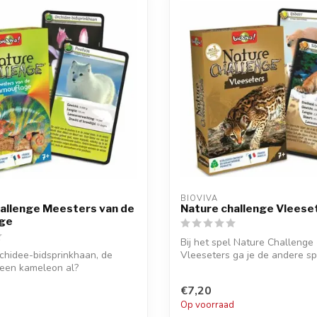
BIOVIVA
allenge Meesters van de
Nature challenge Vleese
ge
Bij het spel Nature Challenge 
orchidee-bidsprinkhaan, de
Vleeseters ga je de andere sp
 een kameleon al?
kaarten afhan...
€7,20
d
Op voorraad