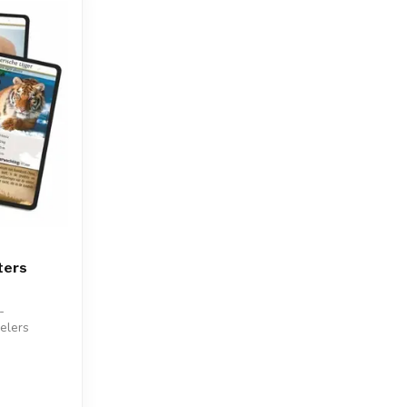
ters
-
elers