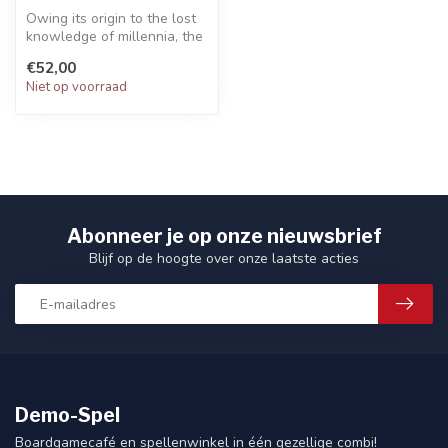
Owing its origin to the lost
knowledge of millennia, the
Onager Dunecrawler is b...
€52,00
Niet op voorraad
Abonneer je op onze nieuwsbrief
Blijf op de hoogte over onze laatste acties
Demo-Spel
Boardgamecafé en spellenwinkel in één gezellige combi!