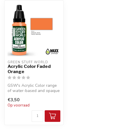
GREEN STUFF WORLD
Acrylic Color Faded
Orange
GSW's Acrylic Color range
of water-based and opaque
acrylic paints with a
€3,50
smooth...
Op voorraad