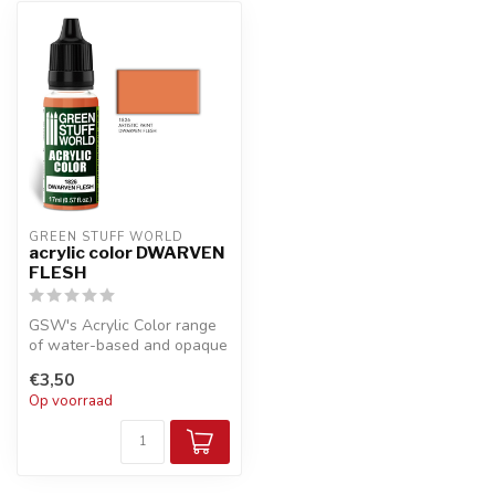
GREEN STUFF WORLD
acrylic color DWARVEN
FLESH
GSW's Acrylic Color range
of water-based and opaque
acrylic paints with a
€3,50
smooth...
Op voorraad