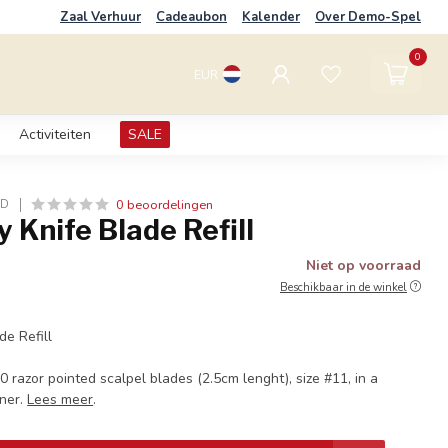
Zaal Verhuur
Cadeaubon
Kalender
Over Demo-Spel
0
EUR
Activiteiten
SALE
0 beoordelingen
LD
 Knife Blade Refill
Niet op voorraad
Beschikbaar in de winkel
de Refill
0 razor pointed scalpel blades (2.5cm lenght), size #11, in a
iner.
Lees meer
.