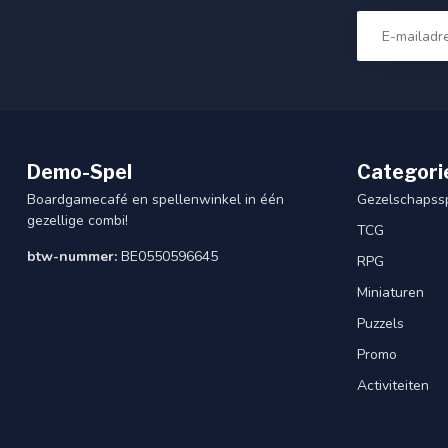
Demo-Spel
Categori
Boardgamecafé en spellenwinkel in één
Gezelschapss
gezellige combi!
TCG
btw-nummer:
BE0550596645
RPG
Miniaturen
Puzzels
Promo
Activiteiten