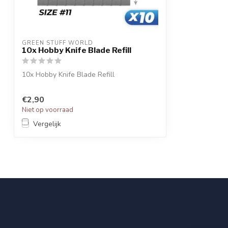
GREEN STUFF WORLD
10x Hobby Knife Blade Refill
10x Hobby Knife Blade Refill
This pack includes 10 razor pointed
€2,90
scalpel blad...
Niet op voorraad
Vergelijk