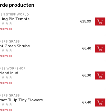
rde producten
EEN STUFF WORLD
ling Pin Temple
€15,99
voorraad
MERS GRASS
ht Green Shrubs
€6,40
voorraad
MES WORKSHOP
irland Mud
€6,30
voorraad
MERS GRASS
net Tulip Tiny Flowers
€7,40
voorraad