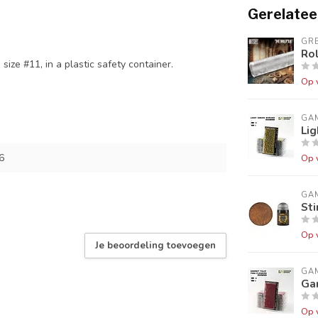
Gerelatee
GR
Rol
size #11, in a plastic safety container.
Op 
GA
Lig
6
Op 
GA
St
Op 
Je beoordeling toevoegen
GA
Gar
Op 