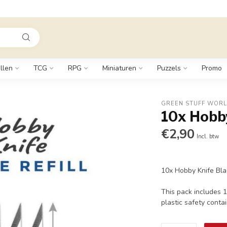
llen
TCG
RPG
Miniaturen
Puzzels
Promo
GREEN STUFF WOR
10x Hobby
€2,90
Incl. btw
10x Hobby Knife Bla
This pack includes 1
plastic safety conta