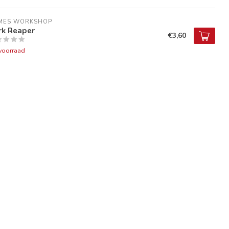
MES WORKSHOP
rk Reaper
€3,60
voorraad