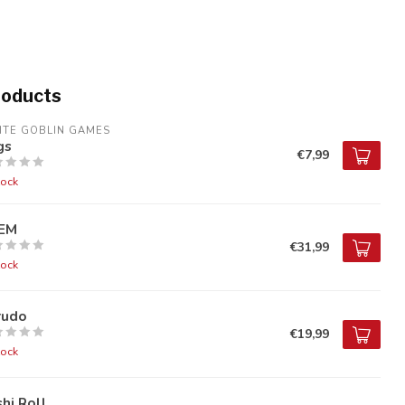
roducts
ITE GOBLIN GAMES
gs
€7,99
tock
EM
€31,99
tock
rudo
€19,99
tock
hi Roll