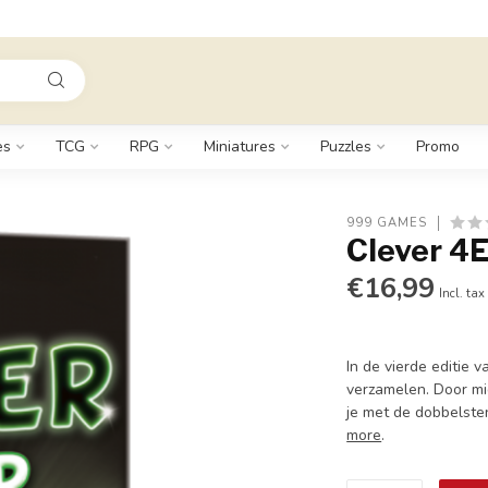
es
TCG
RPG
Miniatures
Puzzles
Promo
999 GAMES
Clever 4
€16,99
Incl. tax
In de vierde editie
verzamelen. Door mi
je met de dobbelsten
more
.