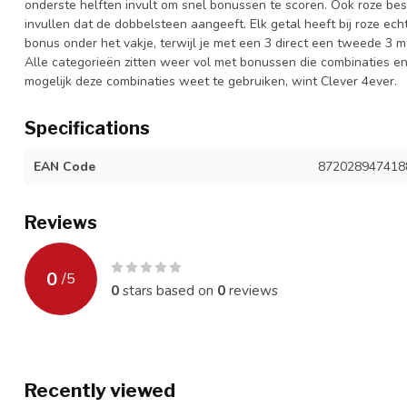
onderste helften invult om snel bonussen te scoren. Ook roze besta
invullen dat de dobbelsteen aangeeft. Elk getal heeft bij roze ec
bonus onder het vakje, terwijl je met een 3 direct een tweede 3
Alle categorieën zitten weer vol met bonussen die combinaties en
mogelijk deze combinaties weet te gebruiken, wint Clever 4ever.
Specifications
EAN Code
872028947418
Reviews
0
/
5
0
stars based on
0
reviews
Recently viewed