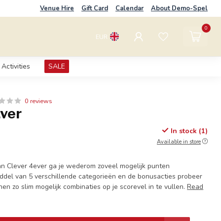
Venue Hire
Gift Card
Calendar
About Demo-Spel
0
EUR
Activities
SALE
0 reviews
Ever
In stock (1)
Available in store
 van Clever 4ever ga je wederom zoveel mogelijk punten
ddel van 5 verschillende categorieën en de bonusacties probeer
en zo slim mogelijk combinaties op je scorevel in te vullen.
Read