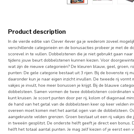
Product description
In de vierde editie van Clever 4ever ga je wederom zoveel mogeli
verschillende categorieën en de bonusacties probeer je met de do
scorevel in te vullen. Dobbelstenen die je niet gebruikt gaan naa
tijdens jouw beurt dobbelstenen kunnen kiezen. Voor doorgewinter
wat zijn de nieuwe categorieën? De kleuren blauw, geel, groen, ro
punten: De gele categorie bestaat uit 3 rijen. Bij de bovenste rij 
daaronder kun je naar eigen inzicht invullen. De tweede rij vormt
vakjes je invult, hoe meer bonussen je krijgt. Bij de blauwe catego
dobbelsteen. Samen vormen de twee dobbelstenen coördinaten wa
kunt kruisen. Je scoort punten door per rij, kolom of diagonaal mins
de hand van het getal van de dobbelsteen keer op keer velden invu
overeen moet komen met het aantal ogen van de dobbelsteen. O
aangekruiste velden grenzen. Groen bestaat uit een rij vakjes die j
in tweeën gesplitst. De onderste helft geeft je direct een bonus.
helft het totaal aantal punten. Je mag zelf kiezen of je eerst een 