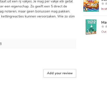
at uit een rij vakjes. Je mag per vakje elk getal
hter een eigenschap. Zo geeft een 5 direct de
In s
 mag noteren, maar geen bonussen mag pakken.
 kettingreacties kunnen veroorzaken. Wie zo slim
Mac
Out 
8
Add your review