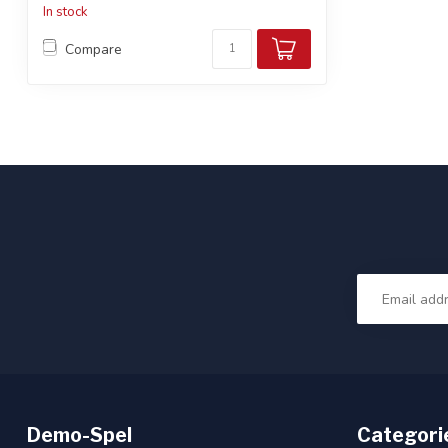
In stock
Compare
Demo-Spel
Categori