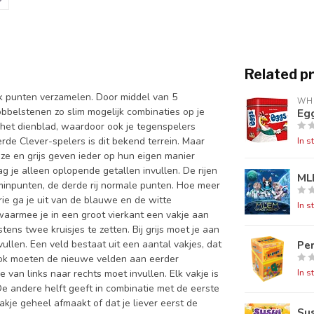
Related p
jk punten verzamelen. Door middel van 5
WH
bbelstenen zo slim mogelijk combinaties op je
Eg
r het dienblad, waardoor ook je tegenspelers
de Clever-spelers is dit bekend terrein. Maar
In s
ze en grijs geven ieder op hun eigen manier
mag je alleen oplopende getallen invullen. De rijen
ML
 minpunten, de derde rij normale punten. Hoe meer
rie ga je uit van de blauwe en de witte
In s
armee je in een groot vierkant een vakje aan
tens twee kruisjes te zetten. Bij grijs moet je aan
Pe
llen. Een veld bestaat uit een aantal vakjes, dat
ok moeten de nieuwe velden aan eerder
In s
e van links naar rechts moet invullen. Elk vakje is
 De andere helft geeft in combinatie met de eerste
vakje geheel afmaakt of dat je liever eerst de
Sus