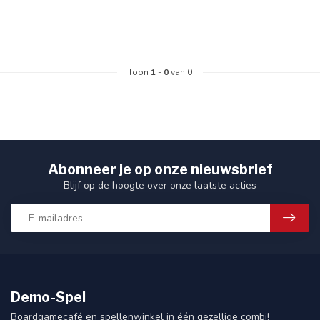
Toon
1
-
0
van 0
Abonneer je op onze nieuwsbrief
Blijf op de hoogte over onze laatste acties
Demo-Spel
Boardgamecafé en spellenwinkel in één gezellige combi!