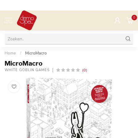
0
MENU
Home
/
MicroMacro
MicroMacro
(0)
WHITE GOBLIN GAMES