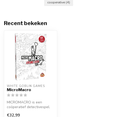
cooperative
(4)
Recent bekeken
WHITE GOBLIN GAMES
MicroMacro
MICROMACRO is een
coöperatief detectivespel.
Samen lossen jullie listige
€32,99
midaden...