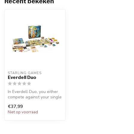
Recent bekeken
STARLING GAMES
Everdell Duo
In Everdell Duo, you either
compete against your single
opponent or play co-oper...
€37,99
Niet op voorraad