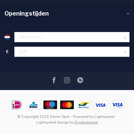
Openingstijden
€
© Copyright 2026 Demo-Spel
- Powered by
Lightspeed
-
Lightspeed design
by
Dyvelopment