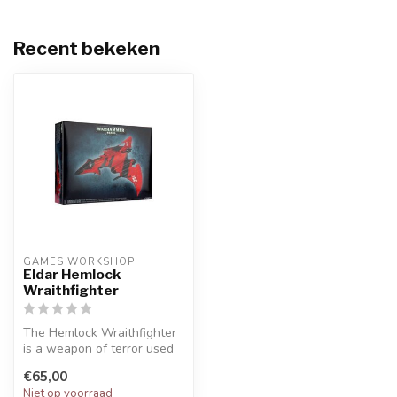
Recent bekeken
GAMES WORKSHOP
Eldar Hemlock
Wraithfighter
The Hemlock Wraithfighter
is a weapon of terror used
mainly against enemy
€65,00
infant...
Niet op voorraad