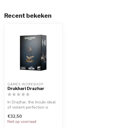
Recent bekeken
GAMES WORKSHOP
Drukhari Drazhar
In Drazhar, the Incubi ideal
of violent perfection is
exquisitely personified. H...
€32,50
Niet op voorraad