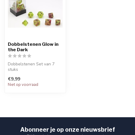
Dobbelstenen Glow in
the Dark
Dobbelstenen Set van 7
stuks
Glow in the Dark Geel/Roze
€9,99
Kunststof, D4 / D6 / D...
Niet op voorraad
Abonneer je op onze nieuwsbrief