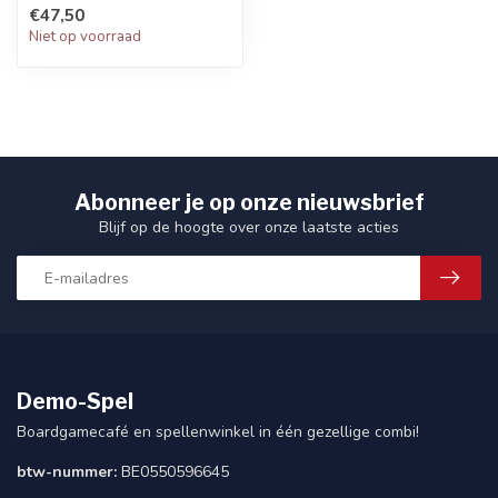
warscrolls, and the rules
€47,50
you need t...
Niet op voorraad
Abonneer je op onze nieuwsbrief
Blijf op de hoogte over onze laatste acties
Demo-Spel
Boardgamecafé en spellenwinkel in één gezellige combi!
btw-nummer:
BE0550596645