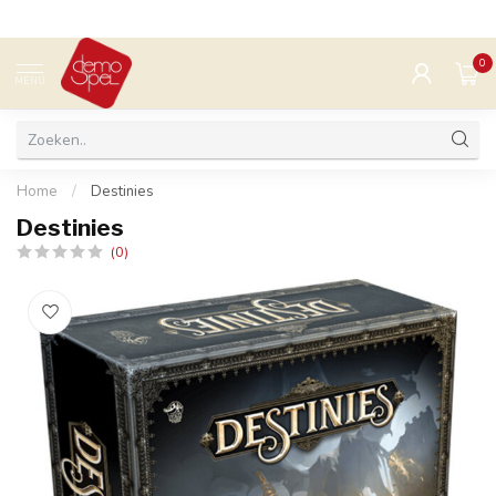
0
MENU
Home
/
Destinies
Destinies
(0)