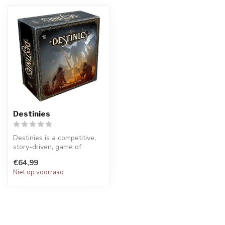
Destinies
Destinies is a competitive,
story-driven, game of
adventure and exploration,
€64,99
mix...
Niet op voorraad