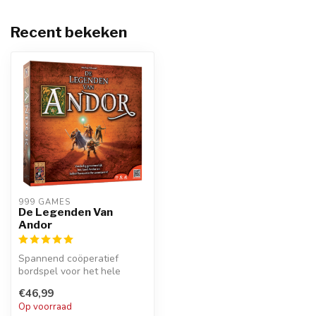
Recent bekeken
999 GAMES
De Legenden Van
Andor
Spannend coöperatief
bordspel voor het hele
gezin. Dit uitdagende
€46,99
avonturenspel ...
Op voorraad