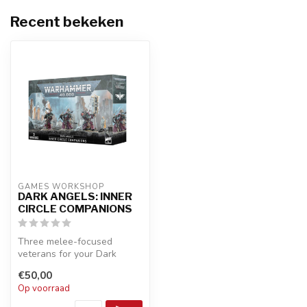
Recent bekeken
GAMES WORKSHOP
DARK ANGELS: INNER
CIRCLE COMPANIONS
Three melee-focused
veterans for your Dark
Angels. Skilled bodyguards
€50,00
for your h...
Op voorraad