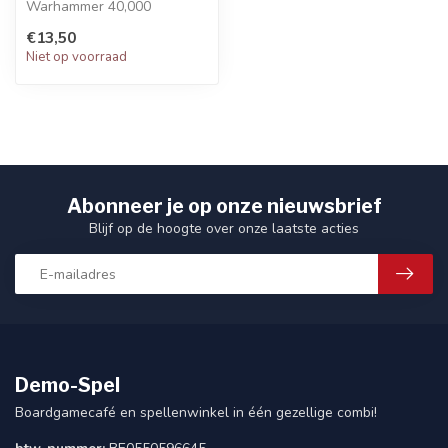
Warhammer 40,000
collection
€13,50
Action-packed tales of
Niet op voorraad
rebellion, f...
Abonneer je op onze nieuwsbrief
Blijf op de hoogte over onze laatste acties
Demo-Spel
Boardgamecafé en spellenwinkel in één gezellige combi!