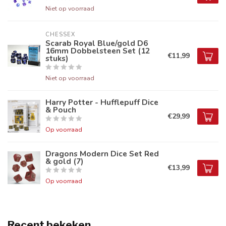
Niet op voorraad
CHESSEX
Scarab Royal Blue/gold D6
16mm Dobbelsteen Set (12
€11,99
stuks)
Niet op voorraad
Harry Potter - Hufflepuff Dice
& Pouch
€29,99
Op voorraad
Dragons Modern Dice Set Red
& gold (7)
€13,99
Op voorraad
Recent bekeken