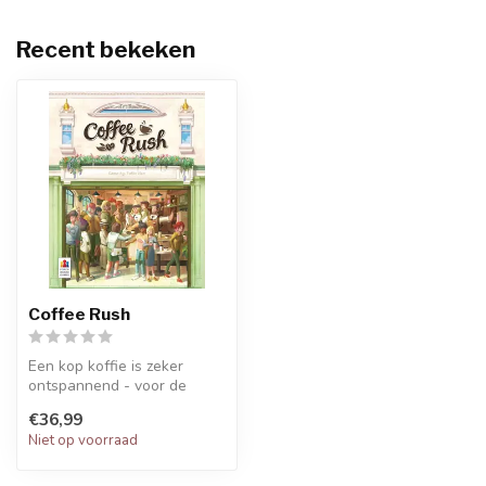
Recent bekeken
Coffee Rush
Een kop koffie is zeker
ontspannend - voor de
klant. Maar voor de
€36,99
koffiebar stap...
Niet op voorraad