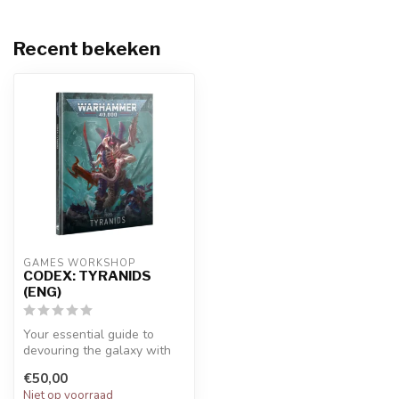
Recent bekeken
GAMES WORKSHOP
CODEX: TYRANIDS
(ENG)
Your essential guide to
devouring the galaxy with
the Tyranids. 120 pages of
€50,00
in-...
Niet op voorraad