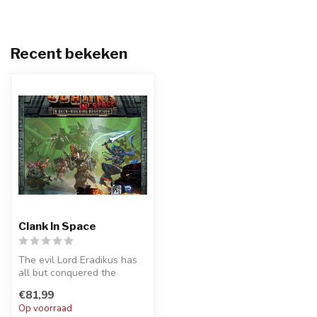
Recent bekeken
Clank In Space
The evil Lord Eradikus has
all but conquered the
galaxy and is now on a
€81,99
victory ...
Op voorraad