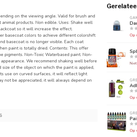
Gerelatee
pending on the viewing angle. Valid for brush and
GA
t animal products. Non edible. Uses: Shake well
Da
ckcoat so it will increase the effect.
r basecoat colors to achieve different colorshift
Op 
and basecoat is no longer visible. Each coat
n paint is totally dried. Contents: This offer
Sp
ne pigments. Non-Toxic Waterbased paint. Non-
ish appearance. We recommend shaking well before
Nie
size of the object on which the paint is applied,
use on curved surfaces, it will reflect light
 may not be appreciated, it will always depend on
GR
Ad
Op 
GR
6
Pai
Op 