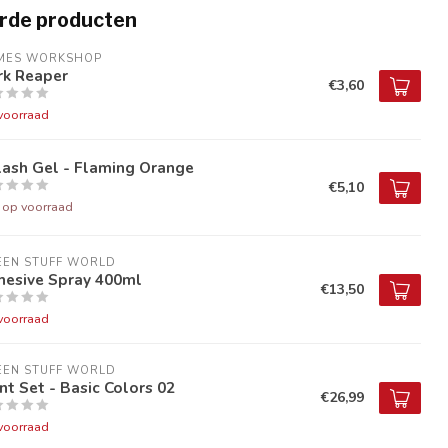
rde producten
MES WORKSHOP
rk Reaper
€3,60
voorraad
lash Gel - Flaming Orange
€5,10
t op voorraad
EEN STUFF WORLD
hesive Spray 400ml
€13,50
voorraad
EEN STUFF WORLD
nt Set - Basic Colors 02
€26,99
voorraad