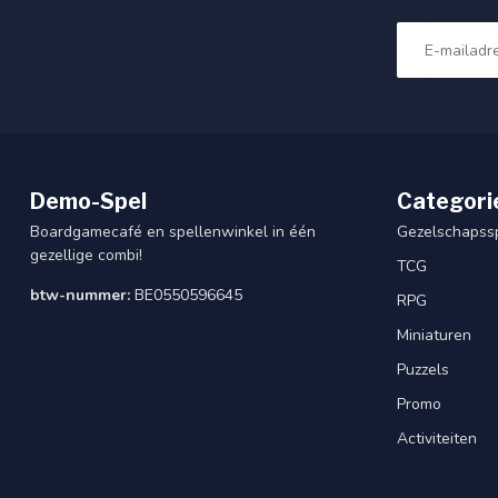
Demo-Spel
Categori
Boardgamecafé en spellenwinkel in één
Gezelschapss
gezellige combi!
TCG
btw-nummer:
BE0550596645
RPG
Miniaturen
Puzzels
Promo
Activiteiten