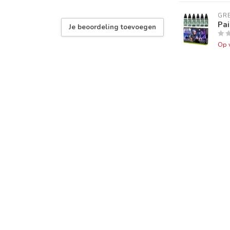
GR
Pai
Je beoordeling toevoegen
Op 