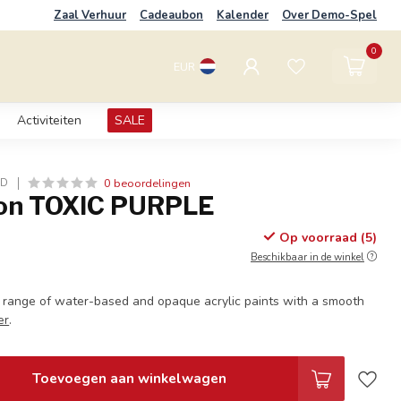
Zaal Verhuur
Cadeaubon
Kalender
Over Demo-Spel
0
EUR
Activiteiten
SALE
0 beoordelingen
LD
on TOXIC PURPLE
Op voorraad (5)
Beschikbaar in de winkel
 range of water-based and opaque acrylic paints with a smooth
er
.
Toevoegen aan winkelwagen