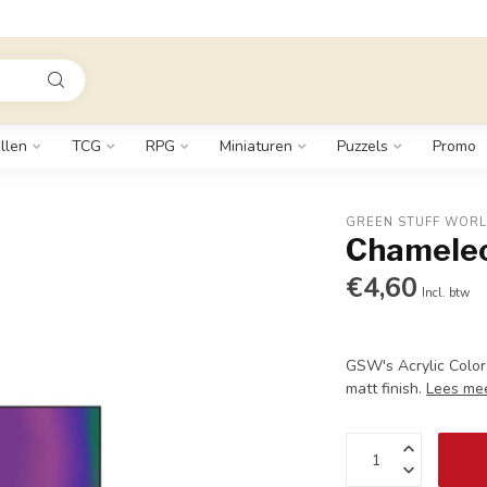
llen
TCG
RPG
Miniaturen
Puzzels
Promo
GREEN STUFF WOR
Chamele
€4,60
Incl. btw
GSW's Acrylic Color
matt finish.
Lees me