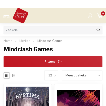
0
MENU
Home
/
Merken
/
Mindclash Games
Mindclash Games
Filters