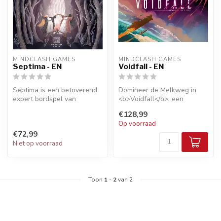
MINDCLASH GAMES
MINDCLASH GAMES
Septima - EN
Voidfall - EN
Septima is een betoverend
Domineer de Melkweg in
expert bordspel van
<b>Voidfall</b>, een
Mindclash Games. Leid je
strategisch 4X bordspel van
€128,99
heks, oma...
Mindclas...
Op voorraad
€72,99
Niet op voorraad
Toon
1
-
2
van 2