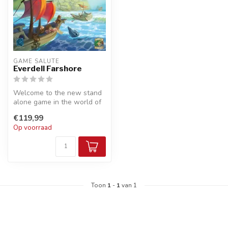
GAME SALUTE
Everdell Farshore
Welcome to the new stand
alone game in the world of
Everdell!
€119,99
This is the count...
Op voorraad
Toon
1
-
1
van 1