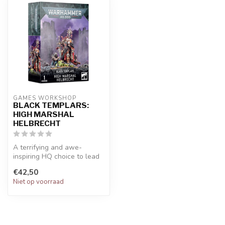
GAMES WORKSHOP
BLACK TEMPLARS:
HIGH MARSHAL
HELBRECHT
A terrifying and awe-
inspiring HQ choice to lead
your Black Templars army. A
€42,50
pee...
Niet op voorraad