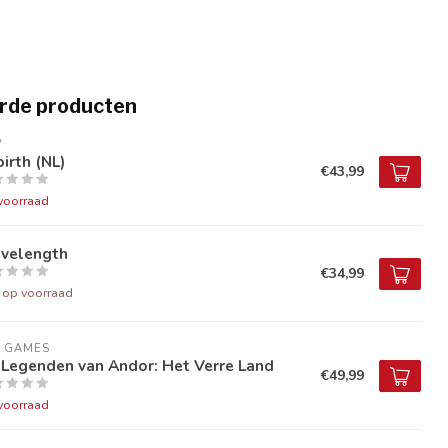
rde producten
V
irth (NL)
€43,99
voorraad
velength
€34,99
t op voorraad
9 GAMES
 Legenden van Andor: Het Verre Land
€49,99
voorraad