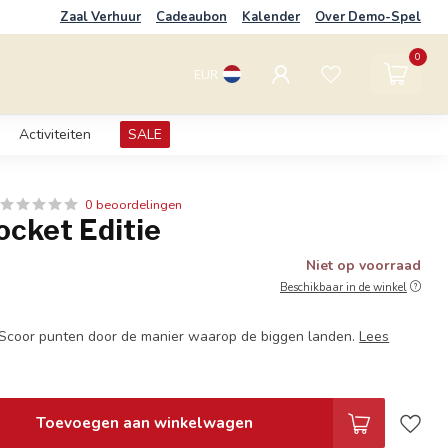
Zaal Verhuur
Cadeaubon
Kalender
Over Demo-Spel
0
EUR
Activiteiten
SALE
0 beoordelingen
ocket Editie
Niet op voorraad
Beschikbaar in de winkel
 Scoor punten door de manier waarop de biggen landen.
Lees
Toevoegen aan winkelwagen