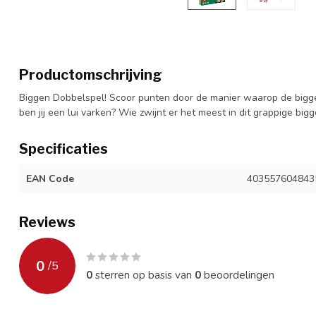
Productomschrijving
Biggen Dobbelspel! Scoor punten door de manier waarop de bigge
ben jij een lui varken? Wie zwijnt er het meest in dit grappige big
Specificaties
EAN Code
403557604843
Reviews
0
/
5
0
sterren op basis van
0
beoordelingen