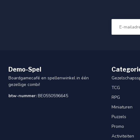
Demo-Spel
Categori
Boardgamecafé en spellenwinkel in één
Gezelschapss
gezellige combi!
TCG
btw-nummer:
BE0550596645
RPG
Miniaturen
Puzzels
Promo
Activiteiten