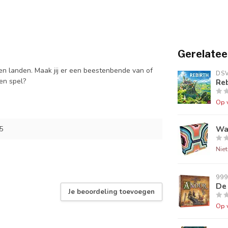
Gerelatee
n landen. Maak jij er een beestenbende van of
DS
gen spel?
Reb
Op 
Wa
5
Nie
99
De
Je beoordeling toevoegen
Op 