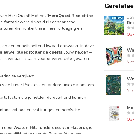
Gerelatee
s van HeroQuest! Met het
'HeroQuest Rise of the
DS
jke fantasiewereld van dit legendarische
Reb
vonturier die hunkert naar meer uitdaging en
Op 
n, en een onheilspellend kwaad ontwaakt. In deze
Wa
 nieuwe, bloedstollende quests
. Jouw helden –
ke Tovenaar – staan voor onverwachte gevaren,
Nie
ring te verrijken:
Wo
s de Lunar Priestess en andere unieke monsters
Nie
artefacten die je helden de overhand kunnen
Mi
nlang zal boeien, vol intriges en heroïsche
Op 
en door
Avalon Hill (onderdeel van Hasbro)
, is
uwe mogelijkheden voor de Zargon (de game