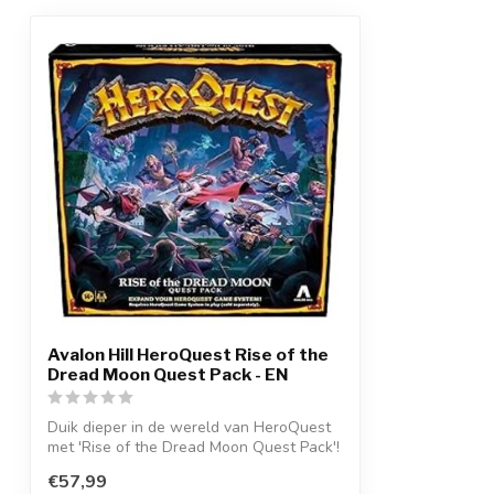
Avalon Hill HeroQuest Rise of the
Dread Moon Quest Pack - EN
Duik dieper in de wereld van HeroQuest
met 'Rise of the Dread Moon Quest Pack'!
...
€57,99