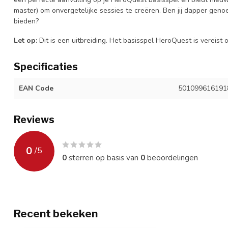
master) om onvergetelijke sessies te creëren. Ben jij dapper gen
bieden?
Let op:
Dit is een uitbreiding. Het basisspel HeroQuest is vereist 
Specificaties
EAN Code
501099616191
Reviews
0
/
5
0
sterren op basis van
0
beoordelingen
Recent bekeken