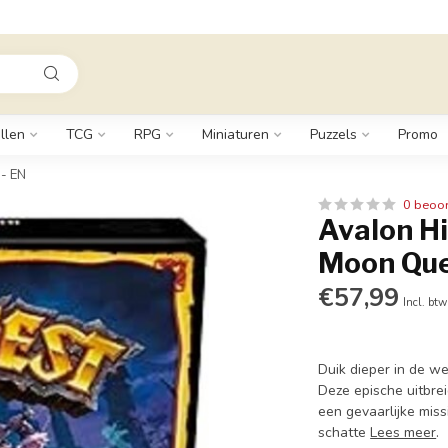
llen
TCG
RPG
Miniaturen
Puzzels
Promo
 - EN
0 beoo
Avalon Hi
Moon Que
€57,99
Incl. btw
Duik dieper in de w
Deze epische uitbrei
een gevaarlijke miss
schatte
Lees meer
.