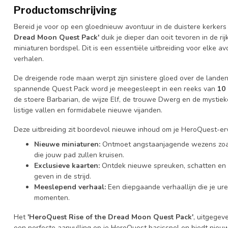
Productomschrijving
Bereid je voor op een gloednieuw avontuur in de duistere kerker
Dread Moon Quest Pack'
duik je dieper dan ooit tevoren in de ri
miniaturen bordspel. Dit is een essentiële uitbreiding voor elke a
verhalen.
De dreigende rode maan werpt zijn sinistere gloed over de lande
spannende Quest Pack word je meegesleept in een reeks van
10
de stoere Barbarian, de wijze Elf, de trouwe Dwerg en de mystie
listige vallen en formidabele nieuwe vijanden.
Deze uitbreiding zit boordevol nieuwe inhoud om je HeroQuest-erva
Nieuwe miniaturen:
Ontmoet angstaanjagende wezens zoal
die jouw pad zullen kruisen.
Exclusieve kaarten:
Ontdek nieuwe spreuken, schatten en 
geven in de strijd.
Meeslepend verhaal:
Een diepgaande verhaallijn die je ure
momenten.
Het
'HeroQuest Rise of the Dread Moon Quest Pack'
, uitgegev
een perfecte aanvulling op je HeroQuest basisspel en biedt nie