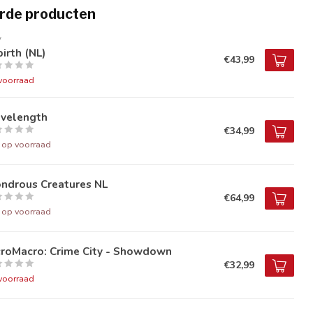
rde producten
V
irth (NL)
€43,99
voorraad
velength
€34,99
t op voorraad
ndrous Creatures NL
€64,99
t op voorraad
croMacro: Crime City - Showdown
€32,99
voorraad