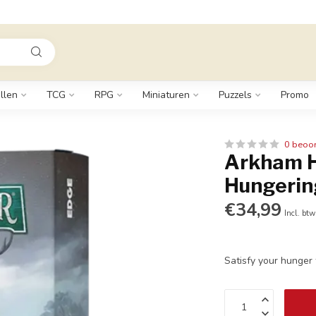
llen
TCG
RPG
Miniaturen
Puzzels
Promo
0 beoo
Arkham Ho
Hungerin
€34,99
Incl. btw
Satisfy your hunger