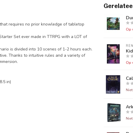
Gerelatee
Dun
that requires no prior knowledge of tabletop
Op 
 Starter Set ever made in TTRPG with a LOT of
RE
ario is divided into 10 scenes of 1-2 hours each.
Ki
ve. Thanks to intuitive rules and a variety of
immersion.
Op 
Cal
.5 in)
Nie
Ar
Nie