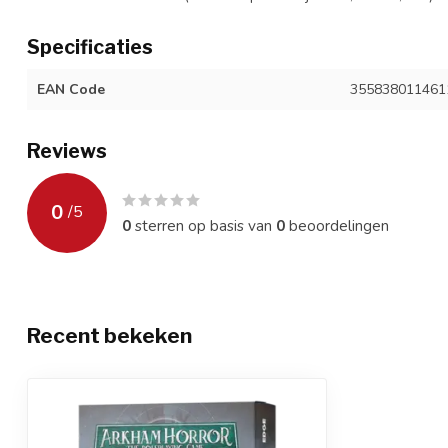
Specificaties
EAN Code
355838011461
Reviews
0
/
5
0
sterren op basis van
0
beoordelingen
Recent bekeken