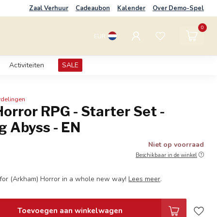
Zaal Verhuur
Cadeaubon
Kalender
Over Demo-Spel
0
EUR
Activiteiten
SALE
rdelingen
rror RPG - Starter Set -
g Abyss - EN
Niet op voorraad
Beschikbaar in de winkel
 for (Arkham) Horror in a whole new way!
Lees meer
.
Toevoegen aan winkelwagen