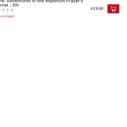
e: Adventures in the Imperium Player's
rnal - EN
€19,90
voorraad