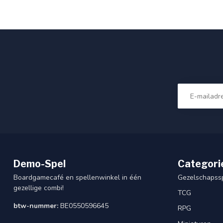
Demo-Spel
Categori
Boardgamecafé en spellenwinkel in één
Gezelschapss
gezellige combi!
TCG
btw-nummer:
BE0550596645
RPG