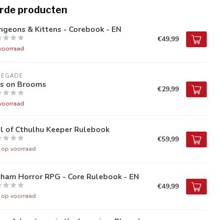
rde producten
geons & Kittens - Corebook - EN
€49,99
voorraad
NEGADE
ds on Brooms
€29,99
voorraad
l of Cthulhu Keeper Rulebook
€59,99
t op voorraad
kham Horror RPG - Core Rulebook - EN
€49,99
t op voorraad