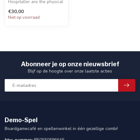
Hospitaller are the physical
and spiritual healers of the
€30,00
...
Niet op voorraad
Abonneer je op onze nieuwsbrief
Blijf op de hoogte over onze laatste acties
Demo-Spel
Boardgamecafé en spellenwinkel in één gezellige combi!
btw-nummer:
BE0550596645