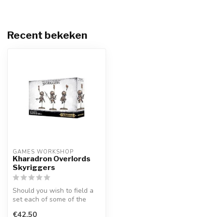
Recent bekeken
GAMES WORKSHOP
Kharadron Overlords
Skyriggers
Should you wish to field a
set each of some of the
Kharadron Overlords finest
€42,50
th...