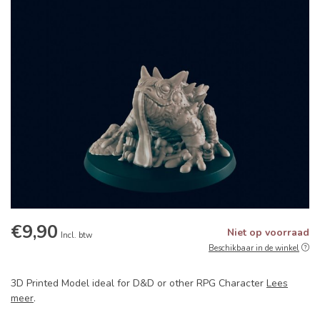
€9,90
Niet op voorraad
Incl. btw
Beschikbaar in de winkel
3D Printed Model ideal for D&D or other RPG Character
Lees
meer
.