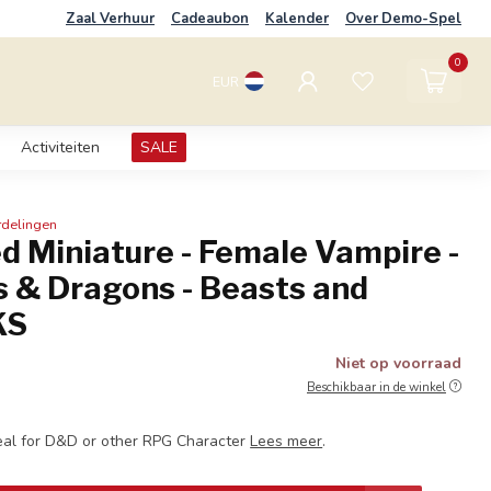
Zaal Verhuur
Cadeaubon
Kalender
Over Demo-Spel
0
EUR
Activiteiten
SALE
rdelingen
d Miniature - Female Vampire -
 & Dragons - Beasts and
KS
Niet op voorraad
Beschikbaar in de winkel
eal for D&D or other RPG Character
Lees meer
.