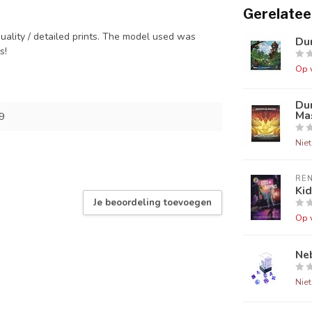
Gerelatee
quality / detailed prints. The model used was
Dun
ts!
Op 
Du
Mas
9
Nie
RE
Ki
Je beoordeling toevoegen
Op 
Neb
Nie