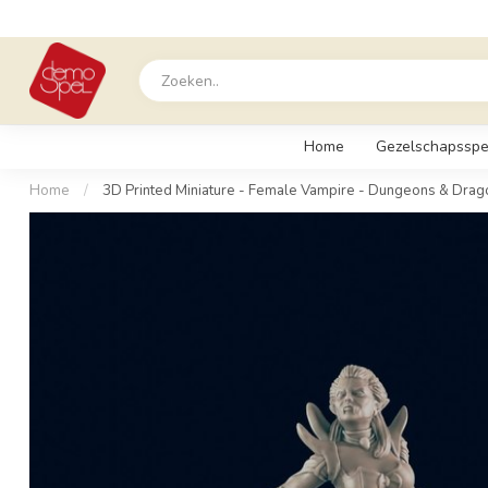
Home
Gezelschapsspe
Home
/
3D Printed Miniature - Female Vampire - Dungeons & Drag