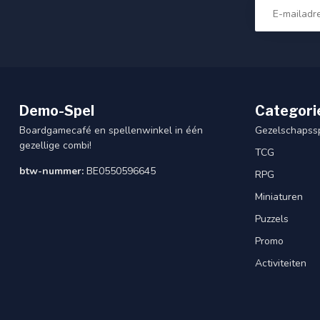
Demo-Spel
Categori
Boardgamecafé en spellenwinkel in één
Gezelschapss
gezellige combi!
TCG
btw-nummer:
BE0550596645
RPG
Miniaturen
Puzzels
Promo
Activiteiten