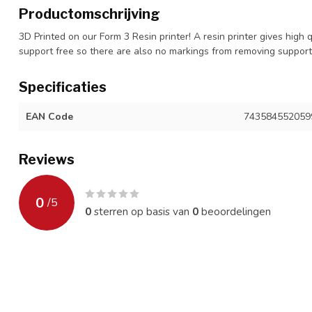
Productomschrijving
3D Printed on our Form 3 Resin printer! A resin printer gives high 
support free so there are also no markings from removing suppor
Specificaties
EAN Code
743584552059
Reviews
0
/
5
0
sterren op basis van
0
beoordelingen