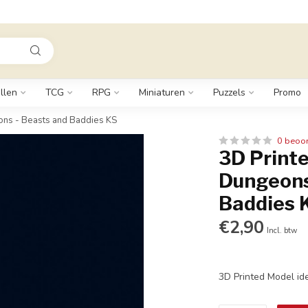
llen
TCG
RPG
Miniaturen
Puzzels
Promo
ons - Beasts and Baddies KS
0 beoo
3D Printe
Dungeons
Baddies 
€2,90
Incl. btw
3D Printed Model id