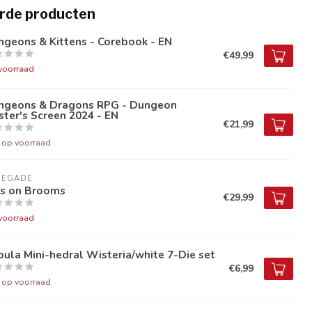
rde producten
geons & Kittens - Corebook - EN
€49,99
voorraad
ngeons & Dragons RPG - Dungeon
ter's Screen 2024 - EN
€21,99
t op voorraad
NEGADE
ds on Brooms
€29,99
voorraad
ula Mini-hedral Wisteria/white 7-Die set
€6,99
t op voorraad