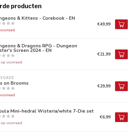
rde producten
geons & Kittens - Corebook - EN
€49,99
voorraad
ngeons & Dragons RPG - Dungeon
ter's Screen 2024 - EN
€21,99
t op voorraad
NEGADE
ds on Brooms
€29,99
voorraad
ula Mini-hedral Wisteria/white 7-Die set
€6,99
t op voorraad