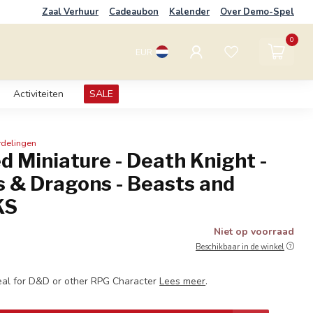
Zaal Verhuur
Cadeaubon
Kalender
Over Demo-Spel
0
EUR
Activiteiten
SALE
rdelingen
d Miniature - Death Knight -
 & Dragons - Beasts and
KS
Niet op voorraad
Beschikbaar in de winkel
eal for D&D or other RPG Character
Lees meer
.