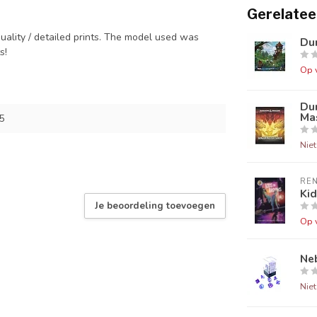
Gerelatee
quality / detailed prints. The model used was
Dun
ts!
Op 
Du
Mas
5
Nie
RE
Ki
Je beoordeling toevoegen
Op 
Neb
Nie