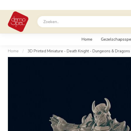
Home
Gezelschapsspe
Home
/
3D Printed Miniature - Death Knight - Dungeons & Dragons