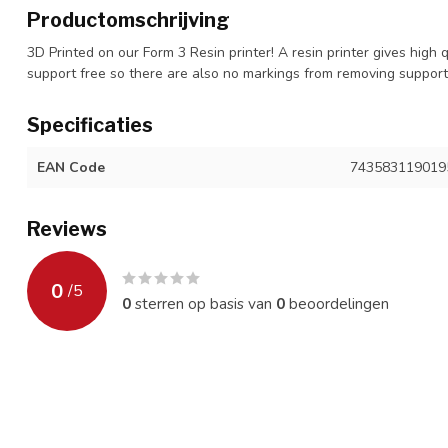
Productomschrijving
3D Printed on our Form 3 Resin printer! A resin printer gives high 
support free so there are also no markings from removing suppor
Specificaties
EAN Code
743583119019
Reviews
0
/
5
0
sterren op basis van
0
beoordelingen