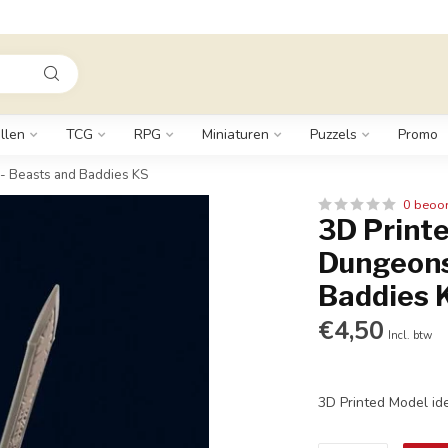
llen
TCG
RPG
Miniaturen
Puzzels
Promo
 - Beasts and Baddies KS
0 beoo
3D Printe
Dungeons
Baddies 
€4,50
Incl. btw
3D Printed Model id