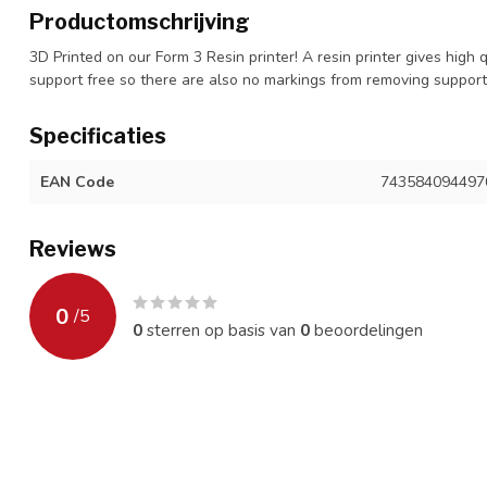
Productomschrijving
3D Printed on our Form 3 Resin printer! A resin printer gives high 
support free so there are also no markings from removing suppor
Specificaties
EAN Code
743584094497
Reviews
0
/
5
0
sterren op basis van
0
beoordelingen