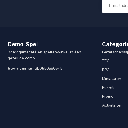
Demo-Spel
Categori
Boardgamecafé en spellenwinkel in één
Gezelschapss
gezellige combi!
TCG
btw-nummer:
BE0550596645
RPG
Miniaturen
Puzzels
Promo
Activiteiten