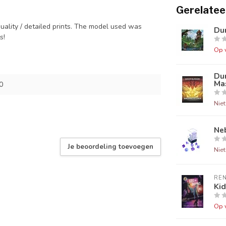
Gerelatee
quality / detailed prints. The model used was
Dun
ts!
Op 
Du
Mas
0
Nie
Neb
Je beoordeling toevoegen
Nie
RE
Ki
Op 