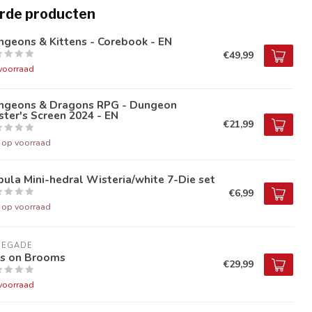
rde producten
geons & Kittens - Corebook - EN
€49,99
voorraad
ngeons & Dragons RPG - Dungeon
ter's Screen 2024 - EN
€21,99
t op voorraad
ula Mini-hedral Wisteria/white 7-Die set
€6,99
t op voorraad
NEGADE
ds on Brooms
€29,99
voorraad