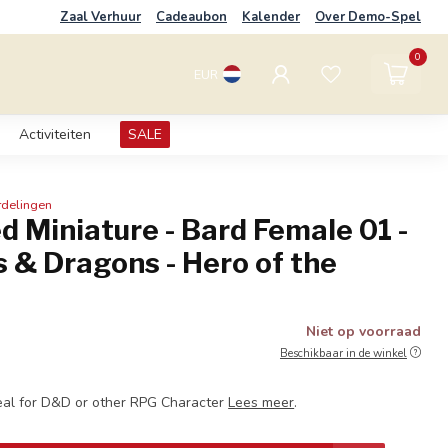
Zaal Verhuur
Cadeaubon
Kalender
Over Demo-Spel
0
EUR
Activiteiten
SALE
rdelingen
d Miniature - Bard Female 01 -
 & Dragons - Hero of the
S
Niet op voorraad
Beschikbaar in de winkel
eal for D&D or other RPG Character
Lees meer
.