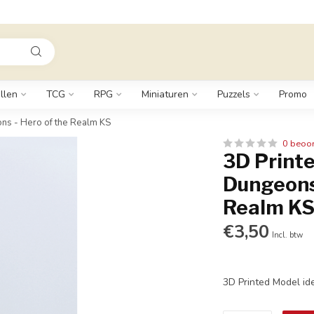
llen
TCG
RPG
Miniaturen
Puzzels
Promo
ns - Hero of the Realm KS
0 beoo
3D Printe
Dungeons
Realm K
€3,50
Incl. btw
3D Printed Model id